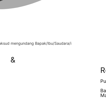
aksud mengundang Bapak/Ibu/Saudara/i
&
R
Pu
Ba
Ma