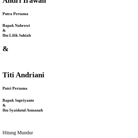
Andri Irawan
Putra Pertama
Bapak Nahrowi
&
Ibu Lilik Sukiah
&
Titi Andriani
Putri Pertama
Bapak Supriyanto
&
Ibu Syaidatul Asmanah
Hitung Mundur