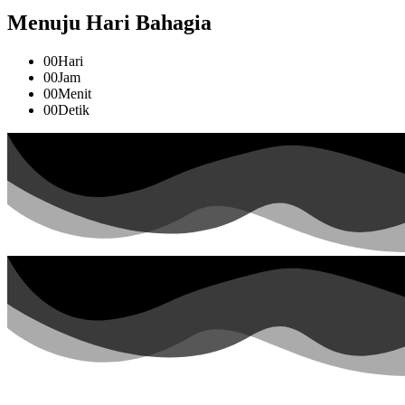
Menuju Hari Bahagia
00
Hari
00
Jam
00
Menit
00
Detik