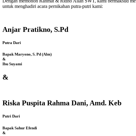
Dengan memohon Rahmat & Ridho Allah SWT, kami bermaksud men
untuk menghadiri acara pernikahan putra-putri kami:
Anjar Pratikno, S.Pd
Putra Dari
Bapak Maryono, S. Pd (Alm)
&
Ibu Suyami
&
Riska Puspita Rahma Dani, Amd. Keb
Putri Dari
Bapak Sahur Efendi
&