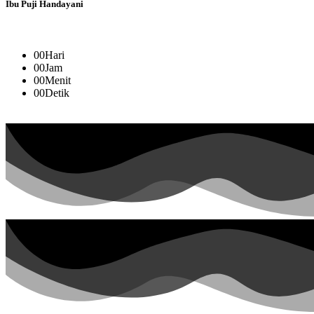
Ibu Puji Handayani
00
Hari
00
Jam
00
Menit
00
Detik