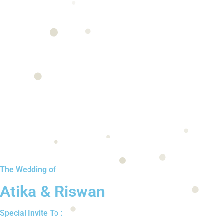
"Dan di antara tanda-tanda (kebesaran)-Nya 
tenteram kepadanya, dan Dia menjadikan di a
(kebesaran Allah) bagi kaum yang berpikir."
- Q.S Ar-Rum: 21 -
The Wedding of
Atika & Riswan
Special Invite To :