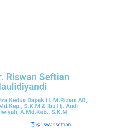
r. Riswan Seftian
aulidiyandi
tra Kedua Bapak H. M.Rizani AB,
Md.Kep., S.K.M & Ibu Hj. Andi
lwiyah, A.Md.Keb., S.K.M
@riswanseftian