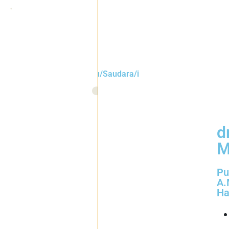
ud mengundang Bapak/Ibu/Saudara/i
&
d
M
Pu
A.
Ha