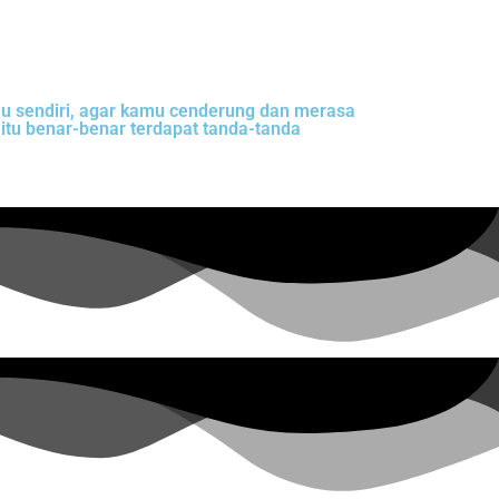
mu sendiri, agar kamu cenderung dan merasa
itu benar-benar terdapat tanda-tanda