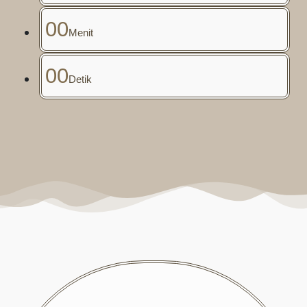
00
Menit
00
Detik