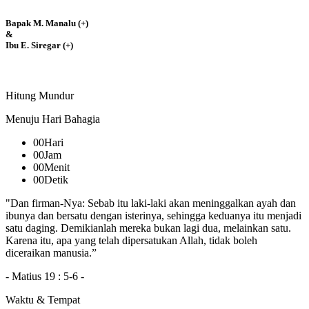
Bapak M. Manalu (+)
&
Ibu E. Siregar (+)
Hitung Mundur
Menuju Hari Bahagia
00
Hari
00
Jam
00
Menit
00
Detik
"Dan firman-Nya: Sebab itu laki-laki akan meninggalkan ayah dan
ibunya dan bersatu dengan isterinya, sehingga keduanya itu menjadi
satu daging. Demikianlah mereka bukan lagi dua, melainkan satu.
Karena itu, apa yang telah dipersatukan Allah, tidak boleh
diceraikan manusia.”
- Matius 19 : 5-6 -
Waktu & Tempat