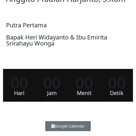
Putra Pertama
Bapak Heri Widayanto & Ibu Emirita
Srirahayu Wonga
00
00
00
00
Hari
Jam
Menit
Detik
Google Calendar