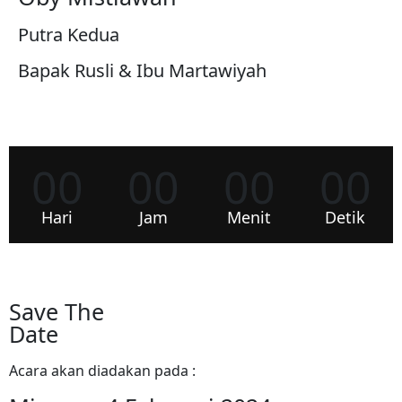
Putra Kedua
Bapak Rusli & Ibu Martawiyah
00
00
00
00
Hari
Jam
Menit
Detik
Save The
Date
Acara akan diadakan pada :