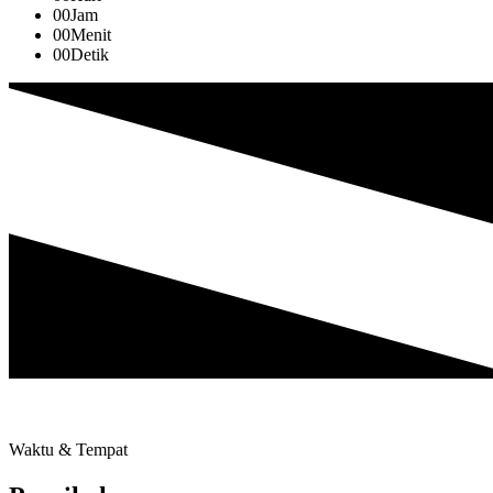
00
Jam
00
Menit
00
Detik
Waktu & Tempat