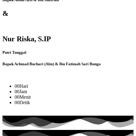
&
Nur Riska, S.IP
Putri Tunggal
Bapak Achmad Buchari (Alm) & Ibu Fatimah Sari Bunga
00
Hari
00
Jam
00
Menit
00
Detik