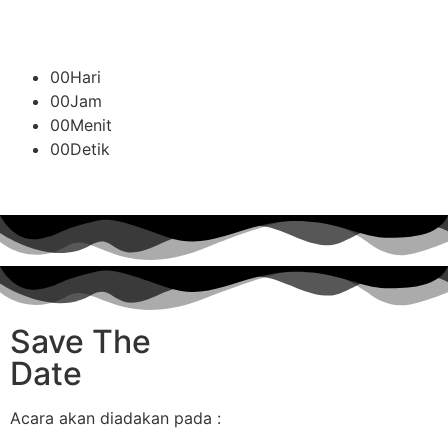
00
Hari
00
Jam
00
Menit
00
Detik
Save The
Date
Acara akan diadakan pada :