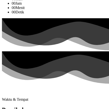
00
Jam
00
Menit
00
Detik
Waktu & Tempat